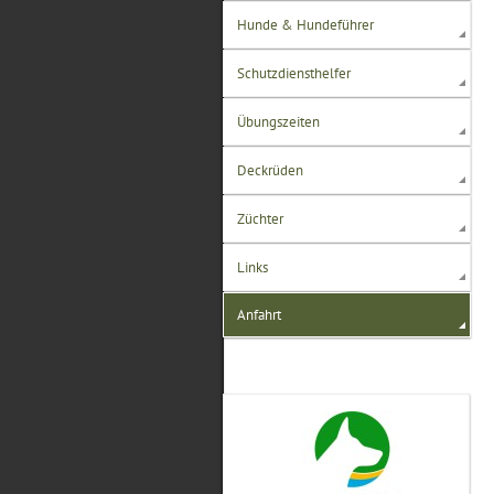
Hunde & Hundeführer
Schutzdiensthelfer
Übungszeiten
Deckrüden
Züchter
Links
Anfahrt