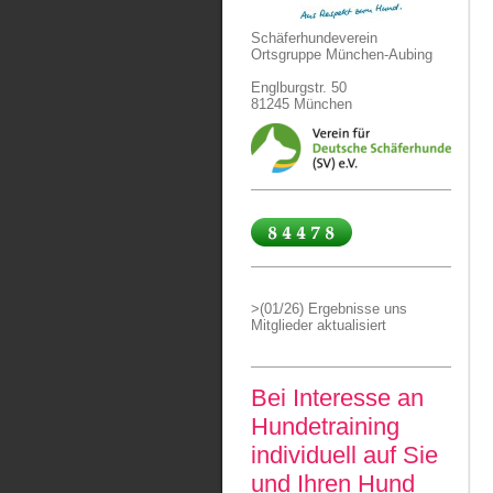
Schäferhundeverein
Ortsgruppe München-Aubing
Englburgstr. 50
81245 München
>(01/26) Ergebnisse uns
Mitglieder aktualisiert
Bei Interesse an
Hundetraining
individuell auf Sie
und Ihren Hund